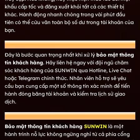
khẩu cấp tốc và đăng xuất khỏi tất cả các thiết bị
khác. Hành động nhanh chóng trong vài phút đầu
tiên có thể cứu vãn toàn bộ số dư trong tài khoản của
bạn.
Liên hệ hỗ trợ
Đây là bước quan trọng nhất khi xử lý
bảo mật thông
tin khách hàng
. Hãy liên hệ ngay với đội ngũ chăm
sóc khách hàng của SUNWIN qua Hotline, Live Chat
hoặc Telegram chính thức. Nhân viên hỗ trợ sẽ yêu
cầu bạn cung cấp một số thông tin xác minh để tiến
hành đóng băng tài khoản và kiểm tra lịch sử giao
dịch.
Lời kết
Bảo mật thông tin khách hàng
SUNWIN
là một
hành trình nỗ lực không ngừng nghỉ từ cả phía cổng