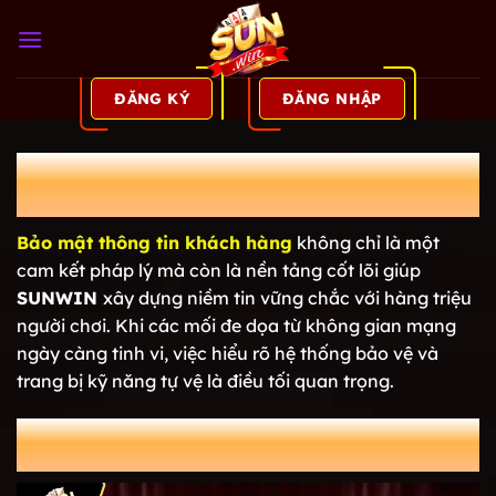
Bỏ
qua
nội
dung
ĐĂNG KÝ
ĐĂNG NHẬP
Bảo Mật Thông Tin Khách Hàng
SUNWIN: An Toàn Tuyệt Đối
Bảo mật thông tin khách hàng
không chỉ là một
cam kết pháp lý mà còn là nền tảng cốt lõi giúp
SUNWIN
xây dựng niềm tin vững chắc với hàng triệu
người chơi. Khi các mối đe dọa từ không gian mạng
ngày càng tinh vi, việc hiểu rõ hệ thống bảo vệ và
trang bị kỹ năng tự vệ là điều tối quan trọng.
Những rủi ro về bảo mật thông tin khách
hàng