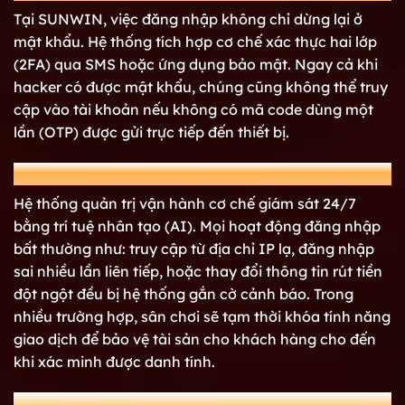
Tại SUNWIN, việc đăng nhập không chỉ dừng lại ở
mật khẩu. Hệ thống tích hợp cơ chế xác thực hai lớp
(2FA) qua SMS hoặc ứng dụng bảo mật. Ngay cả khi
hacker có được mật khẩu, chúng cũng không thể truy
cập vào tài khoản nếu không có mã code dùng một
lần (OTP) được gửi trực tiếp đến thiết bị.
Giám sát truy cập bảo mật thông tin khách hàng
Hệ thống quản trị vận hành cơ chế giám sát 24/7
bằng trí tuệ nhân tạo (AI). Mọi hoạt động đăng nhập
bất thường như: truy cập từ địa chỉ IP lạ, đăng nhập
sai nhiều lần liên tiếp, hoặc thay đổi thông tin rút tiền
đột ngột đều bị hệ thống gắn cờ cảnh báo. Trong
nhiều trường hợp, sân chơi sẽ tạm thời khóa tính năng
giao dịch để bảo vệ tài sản cho khách hàng cho đến
khi xác minh được danh tính.
Thói quen bảo mật thông tin khách hàng