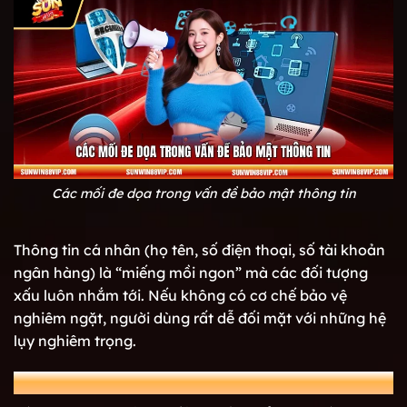
Các mối đe dọa trong vấn đề bảo mật thông tin
Thông tin cá nhân (họ tên, số điện thoại, số tài khoản
ngân hàng) là “miếng mồi ngon” mà các đối tượng
xấu luôn nhắm tới. Nếu không có cơ chế bảo vệ
nghiêm ngặt, người dùng rất dễ đối mặt với những hệ
lụy nghiêm trọng.
Hacker cắp thông tin