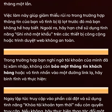
tháng một lần.
Việc làm này giúp giảm thiểu rủi ro trong trường hợp
thông tin của bạn vô tình bị lộ lọt trước đó mà bạn
không hề hay biết. Ngoài ra, hãy hạn chế sử dụng tính
năng “Ghi nhớ mật khẩu” trên các thiết bị công cộng
hoặc trình duyệt web không an toàn.
Xử lý sự cố khi bị lộ thông tin khách hàng
Trong trường hợp bạn nghi ngờ tài khoản của mình đã
bị xâm nhập, không còn
bảo mật thông tin khách
hàng
hoặc vô tình nhấn vào một đường link lạ, hãy
bình tĩnh và thực hiện:
Khóa tài khoản
Ngay lập tức truy cập vào phần cài đặt và sử dụng
tính năng “Khóa tài khoản tạm thời” nếu còn quyền
truy cập. Nếu không, hãy thực hiện thao tác đổi mật