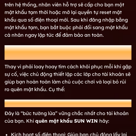
trên hệ thống, nhân viên hỗ trợ sẽ cấp cho bạn một
mật khẩu tạm thời hoặc mở lại quyền tự reset mật
khẩu qua số điện thoại mới. Sau khi đăng nhập bằng
mật khẩu tạm, bạn bắt buộc phải đổi sang mật khẩu
cá nhân ngay lập tức để đảm bảo an toàn.
Ngăn chặn quên mật khẩu SUNWIN trong
tương lai
Thay vì phải loay hoay tìm cách khôi phục mỗi khi gặp
sự cố, việc chủ động thiết lập các lớp cho tài khoản sẽ
giúp bạn hoàn toàn làm chủ cuộc chơi và loại bỏ rủi
ro quên mật khẩu. Cụ thể:
Bảo mật 2 lớp
Đây là “bức tường lửa” vững chắc nhất cho tài khoản
của bạn. Khi
quên mật khẩu SUN WIN
hãy:
Kích hoạt số điện thoại: Giúp bạn chủ động lấy lại