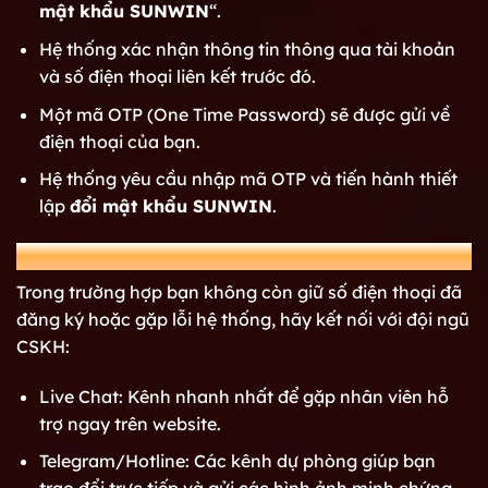
mật khẩu SUNWIN
“.
Hệ thống xác nhận thông tin thông qua tài khoản
và số điện thoại liên kết trước đó.
Một mã OTP (One Time Password) sẽ được gửi về
điện thoại của bạn.
Hệ thống yêu cầu nhập mã OTP và tiến hành thiết
lập
đổi mật khẩu SUNWIN
.
Qua hỗ trợ trực tuyến
Trong trường hợp bạn không còn giữ số điện thoại đã
đăng ký hoặc gặp lỗi hệ thống, hãy kết nối với đội ngũ
CSKH:
Live Chat: Kênh nhanh nhất để gặp nhân viên hỗ
trợ ngay trên website.
Telegram/Hotline: Các kênh dự phòng giúp bạn