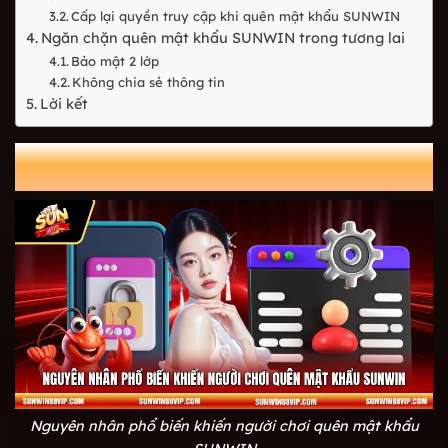
Cấp lại quyền truy cập khi quên mật khẩu SUNWIN
Ngăn chặn quên mật khẩu SUNWIN trong tương lai
Bảo mật 2 lớp
Không chia sẻ thông tin
Lời kết
Tình huống dẫn đến quên mật khẩu
SUNWIN
Nguyên nhân phổ biến khiến người chơi quên mật khẩu