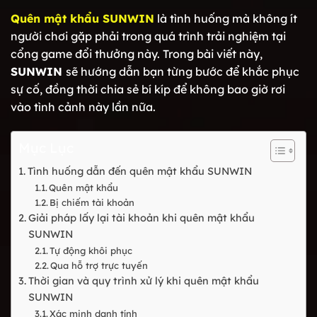
Quên mật khẩu SUNWIN
là tình huống mà không ít
người chơi gặp phải trong quá trình trải nghiệm tại
cổng game đổi thưởng này. Trong bài viết này,
SUNWIN
sẽ hướng dẫn bạn từng bước để khắc phục
sự cố, đồng thời chia sẻ bí kíp để không bao giờ rơi
vào tình cảnh này lần nữa.
Mục Lục
Tình huống dẫn đến quên mật khẩu SUNWIN
Quên mật khẩu
Bị chiếm tài khoản
Giải pháp lấy lại tài khoản khi quên mật khẩu
SUNWIN
Tự động khôi phục
Qua hỗ trợ trực tuyến
Thời gian và quy trình xử lý khi quên mật khẩu
SUNWIN
Xác minh danh tính