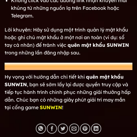
Không click vào các đường link nhận khuyến mãi
khủng từ những nguồn lạ trên Facebook hoặc
Telegram.
Lời khuyên: Hãy sử dụng một trình quản lý mật khẩu
hoặc ghi chú mật khẩu ở một nơi an toàn (ví dụ: sổ
tay cá nhân) để tránh việc
quên mật khẩu SUNWIN
trong những lần đăng nhập sau.
Lời kết
Hy vọng với hướng dẫn chi tiết khi
quên mật khẩu
SUNWIN
, bạn sẽ sớm lấy lại được quyền truy cập và
tiếp tục hành trình chinh phục những giải thưởng hấp
dẫn. Chúc bạn có những giây phút giải trí may mắn
tại cổng game
SUNWIN
!