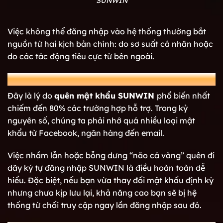
SUNWIN
Việc không thể đăng nhập vào hệ thống thường bắt
nguồn từ hai kịch bản chính: do sơ suất cá nhân hoặc
do các tác động tiêu cực từ bên ngoài.
Quên mật khẩu
Đây là lý do
quên mật khẩu SUNWIN
phổ biến nhất
chiếm đến 80% các trường hợp hỗ trợ. Trong kỷ
nguyên số, chúng ta phải nhớ quá nhiều loại mật
khẩu từ Facebook, ngân hàng đến email.
Việc nhầm lẫn hoặc bỗng dưng “não cá vàng” quên đi
dãy ký tự đăng nhập SUNWIN là điều hoàn toàn dễ
hiểu. Đặc biệt, nếu bạn vừa thay đổi mật khẩu định kỳ
nhưng chưa kịp lưu lại, khả năng cao bạn sẽ bị hệ
thống từ chối truy cập ngay lần đăng nhập sau đó.