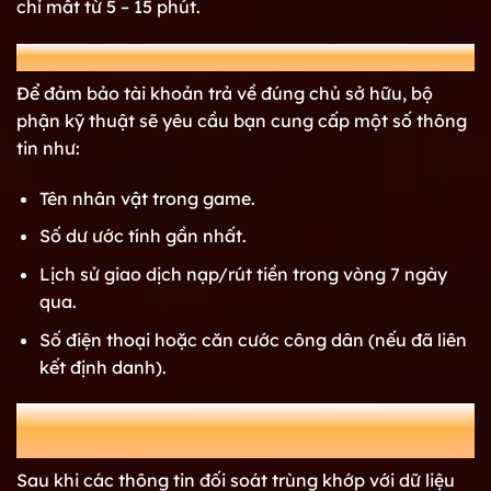
chỉ mất từ 5 – 15 phút.
Xác minh danh tính
Để đảm bảo tài khoản trả về đúng chủ sở hữu, bộ
phận kỹ thuật sẽ yêu cầu bạn cung cấp một số thông
tin như:
Tên nhân vật trong game.
Số dư ước tính gần nhất.
Lịch sử giao dịch nạp/rút tiền trong vòng 7 ngày
qua.
Số điện thoại hoặc căn cước công dân (nếu đã liên
kết định danh).
Cấp lại quyền truy cập khi quên mật khẩu
SUNWIN
Sau khi các thông tin đối soát trùng khớp với dữ liệu