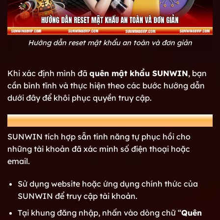
Hướng dẫn reset mật khẩu an toàn và đơn giản
Khi xác định mình đã
quên mật khẩu SUNWIN
, bạn
cần bình tĩnh và thực hiện theo các bước hướng dẫn
dưới đây để khôi phục quyền truy cập.
Tự động khôi phục
SUNWIN tích hợp sẵn tính năng tự phục hồi cho
những tài khoản đã xác minh số điện thoại hoặc
email.
Sử dụng website hoặc ứng dụng chính thức của
SUNWIN để truy cập tài khoản.
Tại khung đăng nhập, nhấn vào dòng chữ “
Quên