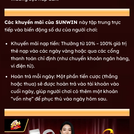
Theo giao dịch nạp – rút
Các khuyến mãi của SUNWIN
này tập trung trực
tiếp vào biến động số dư của người chơi:
Khuyến mãi nạp tiền: Thưởng từ 10% – 100% giá trị
thẻ nạp vào các ngày vàng hoặc qua các cổng
thanh toán chỉ định (như chuyển khoản ngân hàng,
ví điện tử).
Hoàn trả mỗi ngày: Một phần tiền cược (thắng
hoặc thua) sẽ được hoàn trả vào tài khoản vào
cuối ngày, giúp người chơi có thêm một khoản
“vốn nhẹ” để phục thù vào ngày hôm sau.
Cách tối đa lợi ích từ SUNWIN khuyến mãi