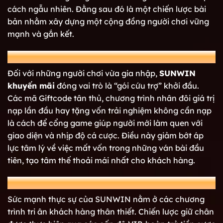
cách ngẫu nhiên. Đằng sau đó là một chiến lược bài
bản nhằm xây dựng một cộng đồng người chơi vững
mạnh và gắn kết.
Thu hút người mới
Đối với những người chơi vừa gia nhập,
SUNWIN
khuyến mãi
đóng vai trò là “gói cứu trợ” khởi đầu.
Các mã Giftcode tân thủ, chương trình nhân đôi giá trị
nạp lần đầu hay tặng vốn trải nghiệm không cần nạp
là cách để cổng game giúp người mới làm quen với
giao diện và nhịp độ cá cược. Điều này giảm bớt áp
lực tâm lý về việc mất vốn trong những ván bài đầu
tiên, tạo tâm thế thoải mái nhất cho khách hàng.
Giữ chân người chơi cũ
Sức mạnh thực sự của SUNWIN nằm ở các chương
trình tri ân khách hàng thân thiết. Chiến lược giữ chân