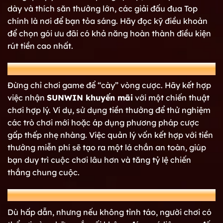
dày và thích săn thưởng lớn, các giải đấu đua Top
chính là nơi để bạn tỏa sáng. Hãy đọc kỹ điều khoản
để chọn gói ưu đãi có khả năng hoàn thành điều kiện
rút tiền cao nhất.
Kết hợp chơi game chiến thuật
Đừng chỉ chơi game để “cày” vòng cược. Hãy kết hợp
việc nhận
SUNWIN khuyến mãi
với một chiến thuật
chơi hợp lý. Ví dụ, sử dụng tiền thưởng để thử nghiệm
các trò chơi mới hoặc áp dụng phương pháp cược
gấp thếp nhẹ nhàng. Việc quản lý vốn kết hợp với tiền
thưởng miễn phí sẽ tạo ra một lá chắn an toàn, giúp
bạn duy trì cuộc chơi lâu hơn và tăng tỷ lệ chiến
thắng chung cuộc.
Rủi ro khi chạy theo SUNWIN khuyến mãi
Dù hấp dẫn, nhưng nếu không tỉnh táo, người chơi có