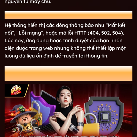
nguyên từ máy chủ.
SUNWIN không vào được và báo lỗi kết nối
Hệ thống hiển thị các dòng thông báo như “Mất kết
nối”, “Lỗi mạng”, hoặc mã lỗi HTTP (404, 502, 504).
Lúc này, ứng dụng hoặc trình duyệt của bạn nhận
diện được trang web nhưng không thể thiết lập một
luồng dữ liệu ổn định để truyền tải thông tin.
Nguyên nhân SUNWIN không vào được
theo từng trường hợp