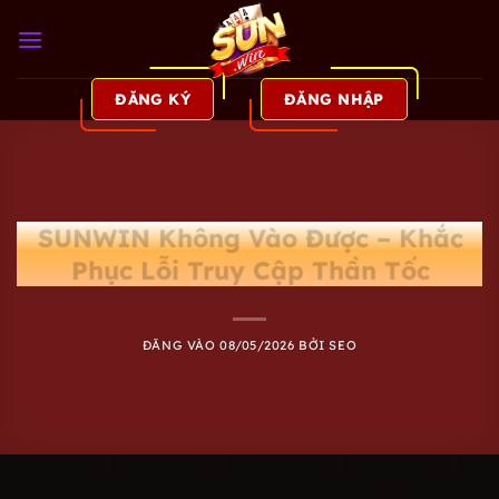
Bỏ
qua
nội
dung
ĐĂNG KÝ
ĐĂNG NHẬP
SUNWIN Không Vào Được – Khắc
Phục Lỗi Truy Cập Thần Tốc
ĐĂNG VÀO
08/05/2026
BỞI
SEO