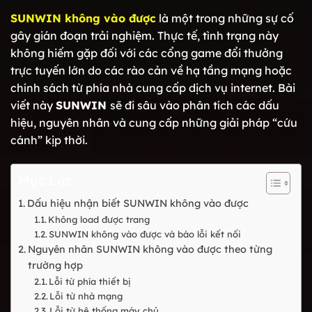
SUNWIN không vào được
là một trong những sự cố
gây gián đoạn trải nghiệm. Thực tế, tình trạng này
không hiếm gặp đối với các cổng game đổi thưởng
trực tuyến lớn do các rào cản về hạ tầng mạng hoặc
chính sách từ phía nhà cung cấp dịch vụ internet. Bài
viết này
SUNWIN
sẽ đi sâu vào phân tích các dấu
hiệu, nguyên nhân và cung cấp những giải pháp “cứu
cánh” kịp thời.
Mục Lục
Dấu hiệu nhận biết SUNWIN không vào được
Không load được trang
SUNWIN không vào được và báo lỗi kết nối
Nguyên nhân SUNWIN không vào được theo từng
trường hợp
Lỗi từ phía thiết bị
Lỗi từ nhà mạng
Lỗi từ hệ thống máy chủ