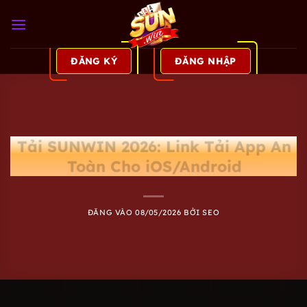
Bỏ
qua
nội
dung
ĐĂNG KÝ
ĐĂNG NHẬP
Tải SUNWIN 2026: Link Tải App An
Toàn Cho iOS/Android
ĐĂNG VÀO
08/05/2026
BỞI
SEO