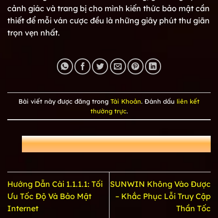
cảnh giác và trang bị cho mình kiến thức bảo mật cần
thiết để mỗi ván cược đều là những giây phút thư giãn
trọn vẹn nhất.
Bài viết này được đăng trong
Tài Khoản
. Đánh dấu
liên kết
thường trực
.
SEO
Hướng Dẫn Cài 1.1.1.1: Tối
SUNWIN Không Vào Được
Ưu Tốc Độ Và Bảo Mật
– Khắc Phục Lỗi Truy Cập
Internet
Thần Tốc