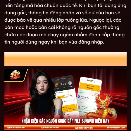
nền tảng mã hóa chuẩn quốc tế. Khi bạn tải đúng ứng
dụng gốc, thông tin đăng nhập và số dư của bạn sẽ
được bảo vệ qua nhiều lớp tường lửa. Ngược lại, các
bản mod hoặc bản cài không rõ nguồn gốc thường
chứa các đoạn mã chạy ngầm nhằm đánh cắp thông
tin người dùng ngay khi bạn vừa đăng nhập.
Phân biệt các nguồn tải SUNWIN đang có
mặt hiện nay