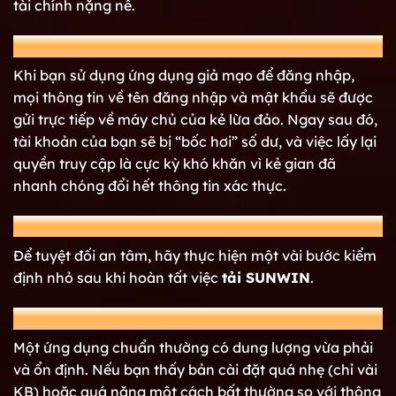
tài chính nặng nề.
Mất tài khoản
Khi bạn sử dụng ứng dụng giả mạo để đăng nhập,
mọi thông tin về tên đăng nhập và mật khẩu sẽ được
gửi trực tiếp về máy chủ của kẻ lừa đảo. Ngay sau đó,
tài khoản của bạn sẽ bị “bốc hơi” số dư, và việc lấy lại
quyền truy cập là cực kỳ khó khăn vì kẻ gian đã
nhanh chóng đổi hết thông tin xác thực.
Cách kiểm tra ứng dụng trước khi sử dụng
Để tuyệt đối an tâm, hãy thực hiện một vài bước kiểm
định nhỏ sau khi hoàn tất việc
tải SUNWIN
.
Kiểm tra dung lượng
Một ứng dụng chuẩn thường có dung lượng vừa phải
và ổn định. Nếu bạn thấy bản cài đặt quá nhẹ (chỉ vài
KB) hoặc quá nặng một cách bất thường so với thông