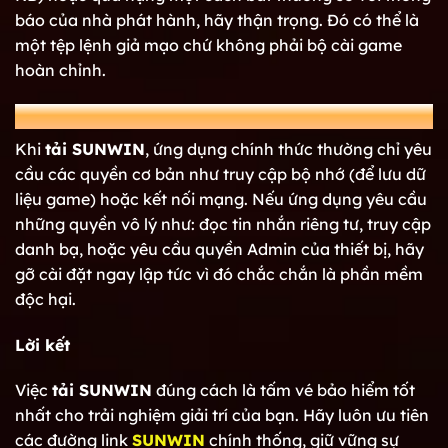
báo của nhà phát hành, hãy thận trọng. Đó có thể là
một tệp lệnh giả mạo chứ không phải bộ cài game
hoàn chỉnh.
Kiểm tra quyền truy cập
Khi
tải SUNWIN
, ứng dụng chính thức thường chỉ yêu
cầu các quyền cơ bản như truy cập bộ nhớ (để lưu dữ
liệu game) hoặc kết nối mạng. Nếu ứng dụng yêu cầu
những quyền vô lý như: đọc tin nhắn riêng tư, truy cập
danh bạ, hoặc yêu cầu quyền Admin của thiết bị, hãy
gỡ cài đặt ngay lập tức vì đó chắc chắn là phần mềm
độc hại.
Lời kết
Việc
tải SUNWIN
đúng cách là tấm vé bảo hiểm tốt
nhất cho trải nghiệm giải trí của bạn. Hãy luôn ưu tiên
các đường link
SUNWIN
chính thống, giữ vững sự