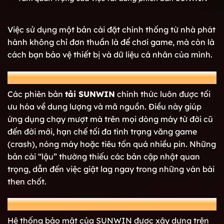
Việc sử dụng một bản cài đặt chính thống từ nhà phát
hành không chỉ đơn thuần là để chơi game, mà còn là
cách bạn bảo vệ thiết bị và dữ liệu cá nhân của mình.
Tránh lỗi hệ thống
Các phiên bản
tải SUNWIN
chính thức luôn được tối
ưu hóa về dung lượng và mã nguồn. Điều này giúp
ứng dụng chạy mượt mà trên mọi dòng máy từ đời cũ
đến đời mới, hạn chế tối đa tình trạng văng game
(crash), nóng máy hoặc tiêu tốn quá nhiều pin. Những
bản cài “lậu” thường thiếu các bản cập nhật quan
trọng, dẫn đến việc giật lag ngay trong những ván bài
then chốt.
Đảm bảo bảo mật
Hệ thống bảo mật của SUNWIN được xây dựng trên